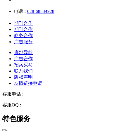
电话：
028-68834928
期刊合作
期刊合作
商务合作
广告服务
底部导航
广告合作
招兵买马
联系我们
版权声明
友情链接申请
客服电话 :
028-68834928
客服QQ :
2243158710
特色服务