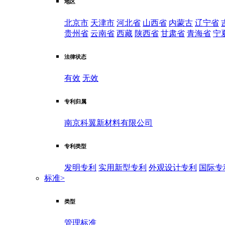
地区
北京市
天津市
河北省
山西省
内蒙古
辽宁省
贵州省
云南省
西藏
陕西省
甘肃省
青海省
宁
法律状态
有效
无效
专利归属
南京科翼新材料有限公司
专利类型
发明专利
实用新型专利
外观设计专利
国际专
标准
>
类型
管理标准