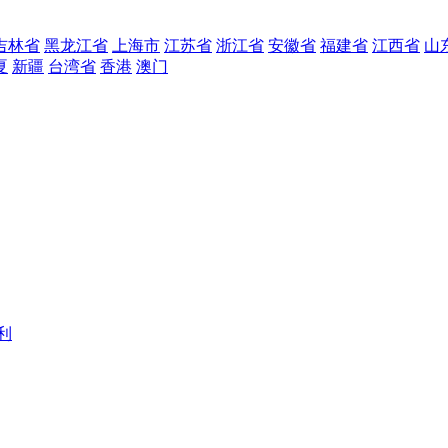
吉林省
黑龙江省
上海市
江苏省
浙江省
安徽省
福建省
江西省
山
夏
新疆
台湾省
香港
澳门
利