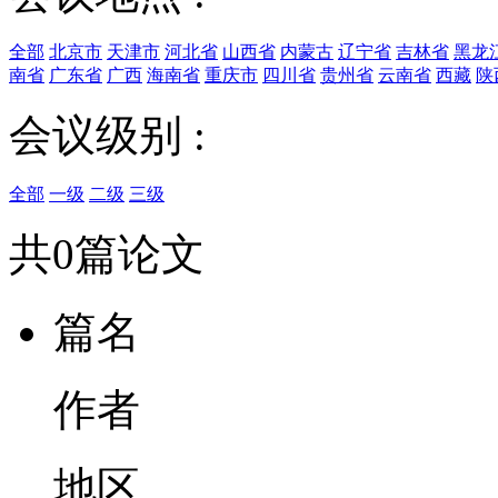
全部
北京市
天津市
河北省
山西省
内蒙古
辽宁省
吉林省
黑龙
南省
广东省
广西
海南省
重庆市
四川省
贵州省
云南省
西藏
陕
会议级别 :
全部
一级
二级
三级
共0篇论文
篇名
作者
地区