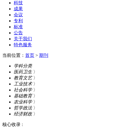
科技
成果
会议
专利
标准
公告
关于我们
特色服务
当前位置：
首页
>
期刊
学科分类
医药卫生
〉
教育文艺
〉
工业技术
〉
社会科学
〉
基础教育
〉
农业科学
〉
哲学政法
〉
经济财政
〉
核心收录 :