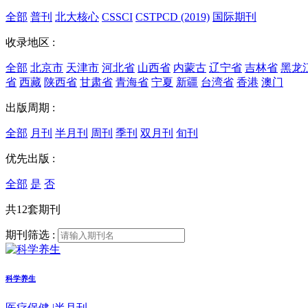
全部
普刊
北大核心
CSSCI
CSTPCD (2019)
国际期刊
收录地区 :
全部
北京市
天津市
河北省
山西省
内蒙古
辽宁省
吉林省
黑龙
省
西藏
陕西省
甘肃省
青海省
宁夏
新疆
台湾省
香港
澳门
出版周期 :
全部
月刊
半月刊
周刊
季刊
双月刊
旬刊
优先出版 :
全部
是
否
共12套期刊
期刊筛选 :
科学养生
医疗保健
|
半月刊