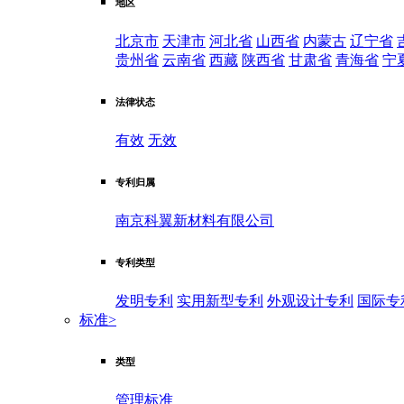
地区
北京市
天津市
河北省
山西省
内蒙古
辽宁省
贵州省
云南省
西藏
陕西省
甘肃省
青海省
宁
法律状态
有效
无效
专利归属
南京科翼新材料有限公司
专利类型
发明专利
实用新型专利
外观设计专利
国际专
标准
>
类型
管理标准