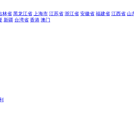
吉林省
黑龙江省
上海市
江苏省
浙江省
安徽省
福建省
江西省
山
夏
新疆
台湾省
香港
澳门
利