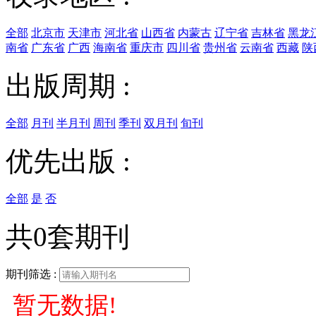
全部
北京市
天津市
河北省
山西省
内蒙古
辽宁省
吉林省
黑龙
南省
广东省
广西
海南省
重庆市
四川省
贵州省
云南省
西藏
陕
出版周期 :
全部
月刊
半月刊
周刊
季刊
双月刊
旬刊
优先出版 :
全部
是
否
共0套期刊
期刊筛选 :
暂无数据!