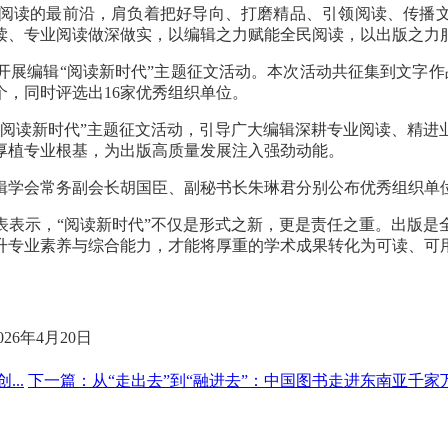
阅读的最前沿，肩负着把好导向、打磨精品、引领阅读、传播文
读、专业阅读做深做实，以编辑之力赋能全民阅读，以出版之力
同开展编辑“阅读新时代”主题征文活动。本次活动共征集到文字作
个，同时评选出16家优秀组织单位。
“阅读新时代”主题征文活动，引导广大编辑深耕专业阅读、精进
厚植专业根基，为出版高质量发展注入强劲动能。
辑学会常务副会长胡国臣、副秘书长朱琳君分别公布优秀组织单
表表示，“阅读新时代”不仅是形式之新，更是责任之重。出版是
升专业素养与综合能力，才能将厚重的学术成果转化为可读、可
6年4月20日
..
下一篇：
从“走出去”到“融进去”：中国图书走进东南亚千家万.