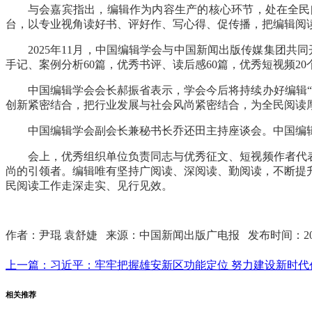
与会嘉宾指出，编辑作为内容生产的核心环节，处在全民
台，以专业视角读好书、评好作、写心得、促传播，把编辑阅
2025年11月，中国编辑学会与中国新闻出版传媒集团共
手记、案例分析60篇，优秀书评、读后感60篇，优秀短视频20
中国编辑学会会长郝振省表示，学会今后将持续办好编辑
创新紧密结合，把行业发展与社会风尚紧密结合，为全民阅读
中国编辑学会副会长兼秘书长乔还田主持座谈会。中国编
会上，优秀组织单位负责同志与优秀征文、短视频作者代
尚的引领者。编辑唯有坚持广阅读、深阅读、勤阅读，不断提
民阅读工作走深走实、见行见效。
作者：尹琨 袁舒婕 来源：中国新闻出版广电报 发布时间：202
上一篇：
习近平：牢牢把握雄安新区功能定位 努力建设新时代创.
相关推荐