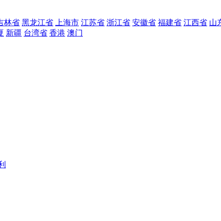
吉林省
黑龙江省
上海市
江苏省
浙江省
安徽省
福建省
江西省
山
夏
新疆
台湾省
香港
澳门
利