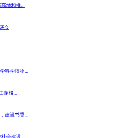
地和推...
谈会
科学博物...
穿梭...
建设书香...
香社会建设