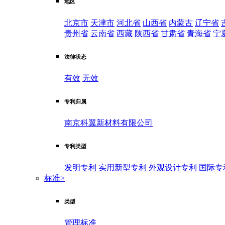
地区
北京市
天津市
河北省
山西省
内蒙古
辽宁省
贵州省
云南省
西藏
陕西省
甘肃省
青海省
宁
法律状态
有效
无效
专利归属
南京科翼新材料有限公司
专利类型
发明专利
实用新型专利
外观设计专利
国际专
标准
>
类型
管理标准